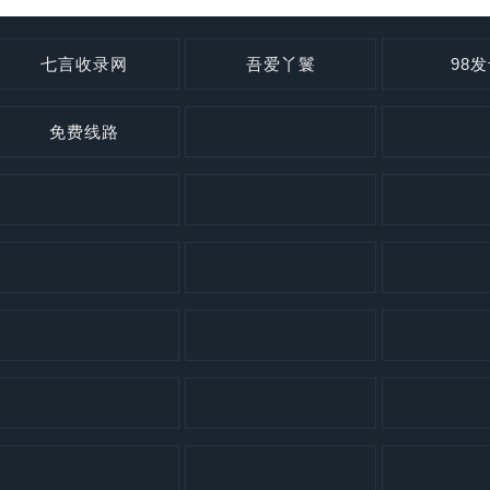
七言收录网
吾爱丫鬟
98
免费线路